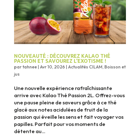
NOUVEAUTÉ : DÉCOUVREZ KALAO THÉ
PASSION ET SAVOUREZ L’EXOTISME !
par
tahnee
|
Avr 10, 2026
|
Actualités CILAM
,
Boisson et
jus
Une nouvelle expérience rafraîchissante
arrive avec Kalao Thé Passion 2L. Offrez-vous
une pause pleine de saveurs grâce à ce thé
glacé aux notes acidulées de fruit de la
passion qui éveille les sens et fait voyager vos
papilles. Parfait pour vos moments de
détente au...