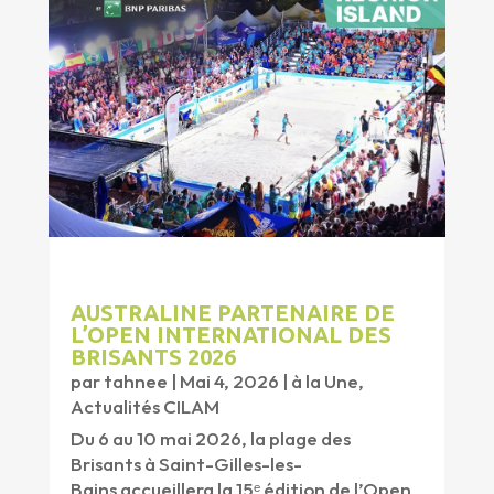
AUSTRALINE PARTENAIRE DE
L’OPEN INTERNATIONAL DES
BRISANTS 2026
par
tahnee
|
Mai 4, 2026
|
à la Une
,
Actualités CILAM
Du 6 au 10 mai 2026, la plage des
Brisants à Saint-Gilles-les-
Bains accueillera la 15ᵉ édition de l’Open